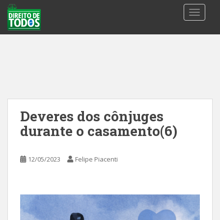
S
TOGGLE
k
i
p
t
o
m
a
i
n
Deveres dos cônjuges
c
durante o casamento(6)
o
n
t
12/05/2023
Felipe Piacenti
e
n
t