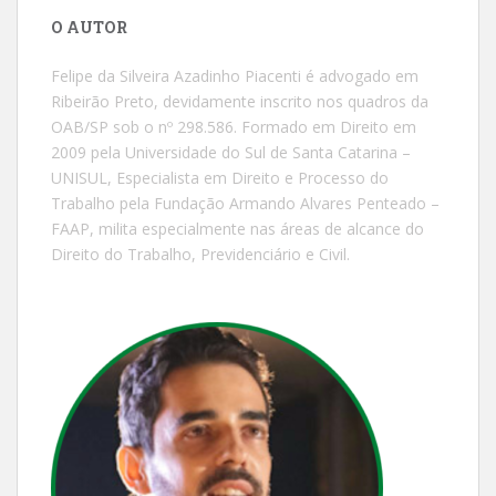
O AUTOR
Felipe da Silveira Azadinho Piacenti é advogado em
Ribeirão Preto, devidamente inscrito nos quadros da
OAB/SP sob o nº 298.586. Formado em Direito em
2009 pela Universidade do Sul de Santa Catarina –
UNISUL, Especialista em Direito e Processo do
Trabalho pela Fundação Armando Alvares Penteado –
FAAP, milita especialmente nas áreas de alcance do
Direito do Trabalho, Previdenciário e Civil.