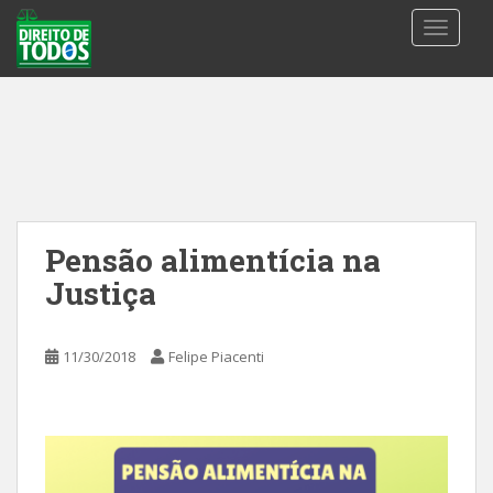
S
TOGGLE
k
i
p
t
o
m
a
i
n
Pensão alimentícia na
c
Justiça
o
n
t
11/30/2018
Felipe Piacenti
e
n
t