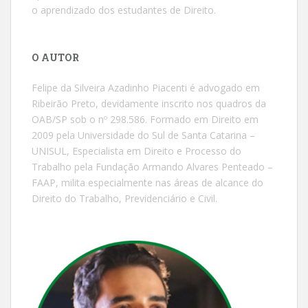
o aprendizado dos estudantes de Direito.
O AUTOR
Felipe da Silveira Azadinho Piacenti é advogado em
Ribeirão Preto, devidamente inscrito nos quadros da
OAB/SP sob o nº 298.586. Formado em Direito em
2009 pela Universidade do Sul de Santa Catarina –
UNISUL, Especialista em Direito e Processo do
Trabalho pela Fundação Armando Alvares Penteado –
FAAP, milita especialmente nas áreas de alcance do
Direito do Trabalho, Previdenciário e Civil.