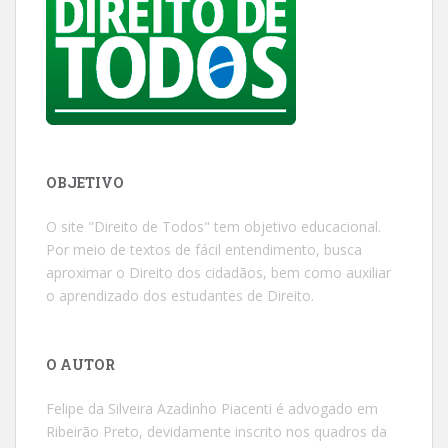
OBJETIVO
O site "Direito de Todos" tem objetivo educacional.
Por meio de textos de fácil entendimento, busca
aproximar o Direito dos cidadãos, bem como auxiliar
o aprendizado dos estudantes de Direito.
O AUTOR
Felipe da Silveira Azadinho Piacenti é advogado em
Ribeirão Preto, devidamente inscrito nos quadros da