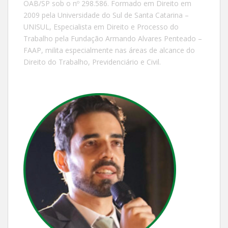
OAB/SP sob o nº 298.586. Formado em Direito em
2009 pela Universidade do Sul de Santa Catarina –
UNISUL, Especialista em Direito e Processo do
Trabalho pela Fundação Armando Alvares Penteado –
FAAP, milita especialmente nas áreas de alcance do
Direito do Trabalho, Previdenciário e Civil.