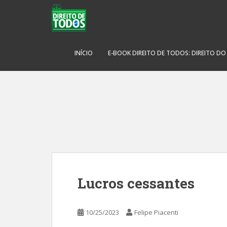
S
k
i
p
t
INÍCIO
E-BOOK DIREITO DE TODOS: DIREITO D
o
m
a
i
n
c
o
n
t
e
Lucros cessantes
n
t
10/25/2023
Felipe Piacenti