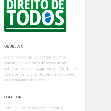
OBJETIVO
O site "Direito de Todos" tem objetivo
educacional. Por meio de textos de fácil
entendimento, busca aproximar o Direito dos
cidadãos, bem como auxiliar o aprendizado
dos estudantes de Direito.
O AUTOR
Felipe da Silveira Azadinho Piacenti é