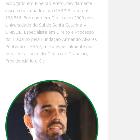
advogado em Ribeirão Preto, devidamente
inscrito nos quadros da OAB/SP sob o nº
298.586. Formado em Direito em 2009 pela
Universidade do Sul de Santa Catarina –
UNISUL, Especialista em Direito e Processo
do Trabalho pela Fundação Armando Alvares
Penteado – FAAP, milita especialmente nas
áreas de alcance do Direito do Trabalho,
Previdenciário e Civil.