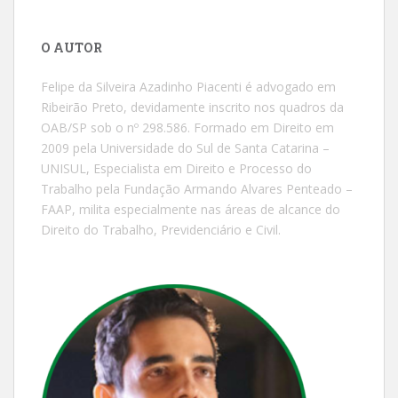
O AUTOR
Felipe da Silveira Azadinho Piacenti é advogado em
Ribeirão Preto, devidamente inscrito nos quadros da
OAB/SP sob o nº 298.586. Formado em Direito em
2009 pela Universidade do Sul de Santa Catarina –
UNISUL, Especialista em Direito e Processo do
Trabalho pela Fundação Armando Alvares Penteado –
FAAP, milita especialmente nas áreas de alcance do
Direito do Trabalho, Previdenciário e Civil.