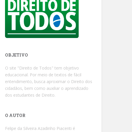
OBJETIVO
O site "Direito de Todos" tem objetivo
educacional. Por meio de textos de fácil
entendimento, busca aproximar o Direito dos
cidadãos, bem como auxiliar o aprendizado
dos estudantes de Direito.
O AUTOR
Felipe da Silveira Azadinho Piacenti é