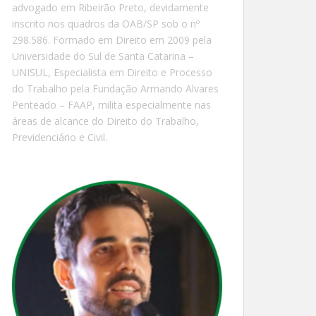
advogado em Ribeirão Preto, devidamente
inscrito nos quadros da OAB/SP sob o nº
298.586. Formado em Direito em 2009 pela
Universidade do Sul de Santa Catarina –
UNISUL, Especialista em Direito e Processo
do Trabalho pela Fundação Armando Alvares
Penteado – FAAP, milita especialmente nas
áreas de alcance do Direito do Trabalho,
Previdenciário e Civil.