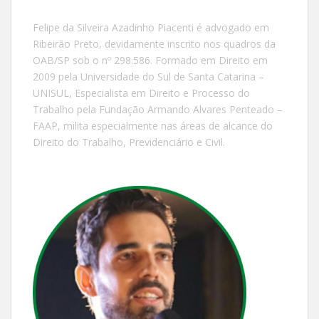
Felipe da Silveira Azadinho Piacenti é advogado em
Ribeirão Preto, devidamente inscrito nos quadros da
OAB/SP sob o nº 298.586. Formado em Direito em
2009 pela Universidade do Sul de Santa Catarina –
UNISUL, Especialista em Direito e Processo do
Trabalho pela Fundação Armando Alvares Penteado –
FAAP, milita especialmente nas áreas de alcance do
Direito do Trabalho, Previdenciário e Civil.