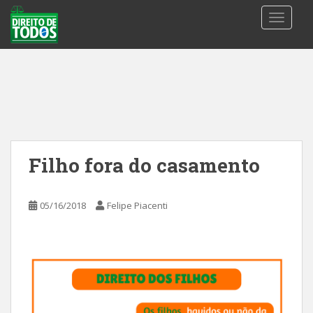
S
TOGGLE
k
i
p
t
o
m
a
i
n
Filho fora do casamento
c
o
n
05/16/2018
Felipe Piacenti
t
e
n
t