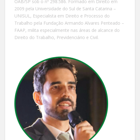
OAB/SP sob o nº 298.586. Formado em Direito em
2009 pela Universidade do Sul de Santa Catarina –
UNISUL, Especialista em Direito e Processo do
Trabalho pela Fundação Armando Alvares Penteado –
FAAP, milita especialmente nas áreas de alcance do
Direito do Trabalho, Previdenciário e Civil.