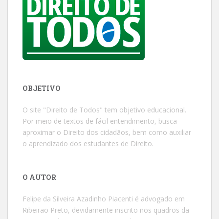
OBJETIVO
O site "Direito de Todos" tem objetivo educacional.
Por meio de textos de fácil entendimento, busca
aproximar o Direito dos cidadãos, bem como auxiliar
o aprendizado dos estudantes de Direito.
O AUTOR
Felipe da Silveira Azadinho Piacenti é advogado em
Ribeirão Preto, devidamente inscrito nos quadros da