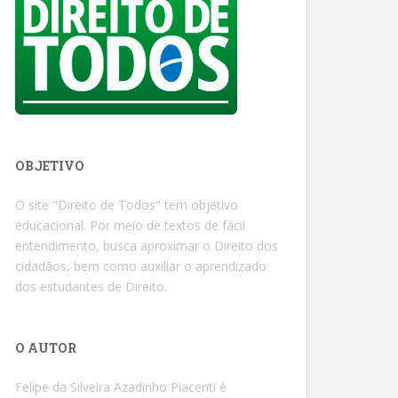
OBJETIVO
O site "Direito de Todos" tem objetivo
educacional. Por meio de textos de fácil
entendimento, busca aproximar o Direito dos
cidadãos, bem como auxiliar o aprendizado
dos estudantes de Direito.
O AUTOR
Felipe da Silveira Azadinho Piacenti é