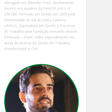
advogado em Ribeirão Preto, devidamente
inscrito nos quadros da OAB/SP sob o nº
298.586. Formado em Direito em 2009 pela
Universidade do Sul de Santa Catarina –
UNISUL, Especialista em Direito e Processo
do Trabalho pela Fundação Armando Alvares
Penteado – FAAP, milita especialmente nas
áreas de alcance do Direito do Trabalho,
Previdenciário e Civil.