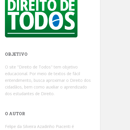
OBJETIVO
O site "Direito de Todos" tem objetivo
educacional. Por meio de textos de fácil
entendimento, busca aproximar o Direito dos
cidadãos, bem como auxiliar o aprendizado
dos estudantes de Direito.
O AUTOR
Felipe da Silveira Azadinho Piacenti é