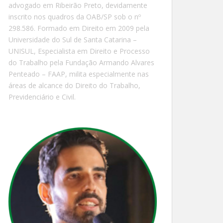
advogado em Ribeirão Preto, devidamente
inscrito nos quadros da OAB/SP sob o nº
298.586. Formado em Direito em 2009 pela
Universidade do Sul de Santa Catarina –
UNISUL, Especialista em Direito e Processo
do Trabalho pela Fundação Armando Alvares
Penteado – FAAP, milita especialmente nas
áreas de alcance do Direito do Trabalho,
Previdenciário e Civil.