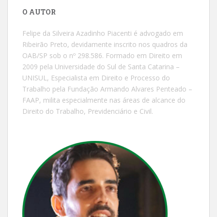
O AUTOR
Felipe da Silveira Azadinho Piacenti é advogado em
Ribeirão Preto, devidamente inscrito nos quadros da
OAB/SP sob o nº 298.586. Formado em Direito em
2009 pela Universidade do Sul de Santa Catarina –
UNISUL, Especialista em Direito e Processo do
Trabalho pela Fundação Armando Alvares Penteado –
FAAP, milita especialmente nas áreas de alcance do
Direito do Trabalho, Previdenciário e Civil.