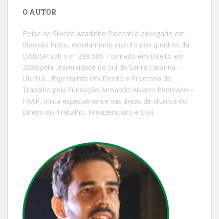
O AUTOR
Felipe da Silveira Azadinho Piacenti é advogado em
Ribeirão Preto, devidamente inscrito nos quadros da
OAB/SP sob o nº 298.586. Formado em Direito em
2009 pela Universidade do Sul de Santa Catarina –
UNISUL, Especialista em Direito e Processo do
Trabalho pela Fundação Armando Alvares Penteado –
FAAP, milita especialmente nas áreas de alcance do
Direito do Trabalho, Previdenciário e Civil.