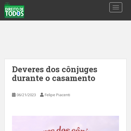
S
TOGGLE
k
i
p
t
o
m
a
i
n
Deveres dos cônjuges
c
durante o casamento
o
n
t
06/21/2023
Felipe Piacenti
e
n
t