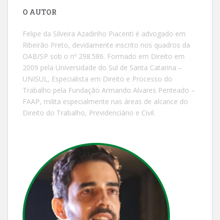
O AUTOR
Felipe da Silveira Azadinho Piacenti é advogado em
Ribeirão Preto, devidamente inscrito nos quadros da
OAB/SP sob o nº 298.586. Formado em Direito em
2009 pela Universidade do Sul de Santa Catarina –
UNISUL, Especialista em Direito e Processo do
Trabalho pela Fundação Armando Alvares Penteado –
FAAP, milita especialmente nas áreas de alcance do
Direito do Trabalho, Previdenciário e Civil.