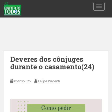
S
TOGGLE
k
i
p
t
o
m
a
i
n
Deveres dos cônjuges
c
durante o casamento(24)
o
n
t
05/20/2025
Felipe Piacenti
e
n
t