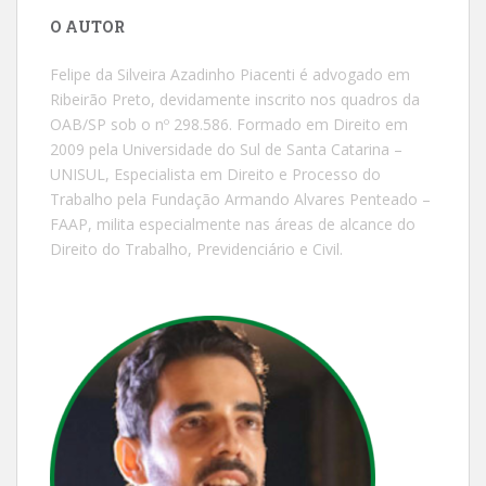
O AUTOR
Felipe da Silveira Azadinho Piacenti é advogado em
Ribeirão Preto, devidamente inscrito nos quadros da
OAB/SP sob o nº 298.586. Formado em Direito em
2009 pela Universidade do Sul de Santa Catarina –
UNISUL, Especialista em Direito e Processo do
Trabalho pela Fundação Armando Alvares Penteado –
FAAP, milita especialmente nas áreas de alcance do
Direito do Trabalho, Previdenciário e Civil.