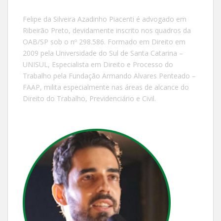
Felipe da Silveira Azadinho Piacenti é advogado em
Ribeirão Preto, devidamente inscrito nos quadros da
OAB/SP sob o nº 298.586. Formado em Direito em
2009 pela Universidade do Sul de Santa Catarina –
UNISUL, Especialista em Direito e Processo do
Trabalho pela Fundação Armando Alvares Penteado –
FAAP, milita especialmente nas áreas de alcance do
Direito do Trabalho, Previdenciário e Civil.