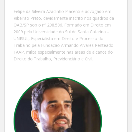
Felipe da Silveira Azadinho Piacenti é advogado em
Ribeirão Preto, devidamente inscrito nos quadros da
OAB/SP sob o nº 298.586. Formado em Direito em
2009 pela Universidade do Sul de Santa Catarina –
UNISUL, Especialista em Direito e Processo do
Trabalho pela Fundação Armando Alvares Penteado –
FAAP, milita especialmente nas áreas de alcance do
Direito do Trabalho, Previdenciário e Civil.