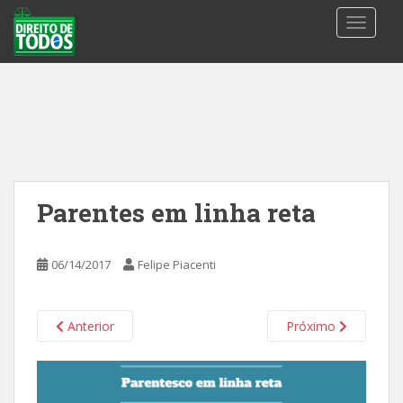
S
TOGGLE
k
i
p
t
o
m
a
i
n
Parentes em linha reta
c
o
n
06/14/2017
Felipe Piacenti
t
e
n
Anterior
Próximo
t