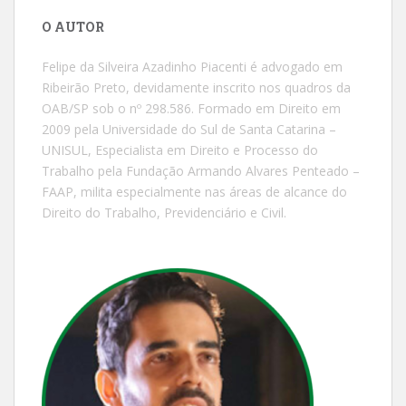
O AUTOR
Felipe da Silveira Azadinho Piacenti é advogado em
Ribeirão Preto, devidamente inscrito nos quadros da
OAB/SP sob o nº 298.586. Formado em Direito em
2009 pela Universidade do Sul de Santa Catarina –
UNISUL, Especialista em Direito e Processo do
Trabalho pela Fundação Armando Alvares Penteado –
FAAP, milita especialmente nas áreas de alcance do
Direito do Trabalho, Previdenciário e Civil.