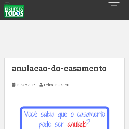
S
TOGGLE
k
i
p
t
o
m
a
i
n
anulacao-do-casamento
c
o
n
10/07/2016
Felipe Piacenti
t
e
n
t