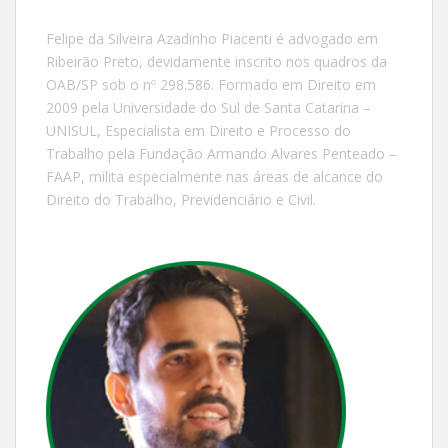
Felipe da Silveira Azadinho Piacenti é advogado em
Ribeirão Preto, devidamente inscrito nos quadros da
OAB/SP sob o nº 298.586. Formado em Direito em
2009 pela Universidade do Sul de Santa Catarina –
UNISUL, Especialista em Direito e Processo do
Trabalho pela Fundação Armando Alvares Penteado –
FAAP, milita especialmente nas áreas de alcance do
Direito do Trabalho, Previdenciário e Civil.