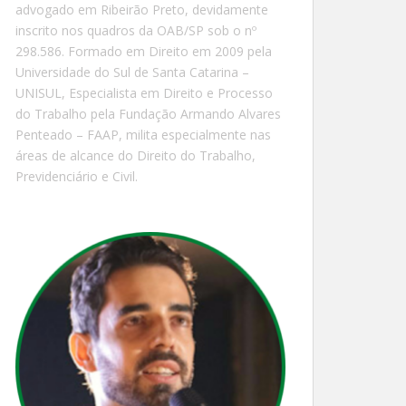
advogado em Ribeirão Preto, devidamente
inscrito nos quadros da OAB/SP sob o nº
298.586. Formado em Direito em 2009 pela
Universidade do Sul de Santa Catarina –
UNISUL, Especialista em Direito e Processo
do Trabalho pela Fundação Armando Alvares
Penteado – FAAP, milita especialmente nas
áreas de alcance do Direito do Trabalho,
Previdenciário e Civil.