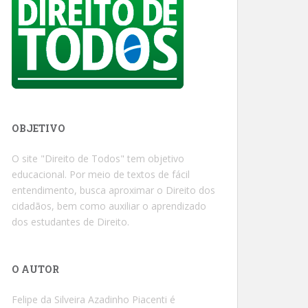
OBJETIVO
O site "Direito de Todos" tem objetivo
educacional. Por meio de textos de fácil
entendimento, busca aproximar o Direito dos
cidadãos, bem como auxiliar o aprendizado
dos estudantes de Direito.
O AUTOR
Felipe da Silveira Azadinho Piacenti é