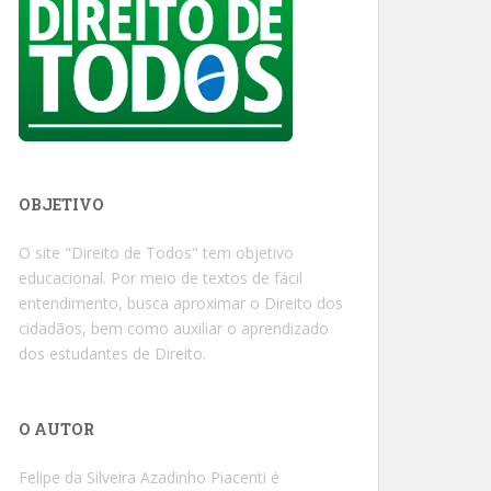
OBJETIVO
O site "Direito de Todos" tem objetivo
educacional. Por meio de textos de fácil
entendimento, busca aproximar o Direito dos
cidadãos, bem como auxiliar o aprendizado
dos estudantes de Direito.
O AUTOR
Felipe da Silveira Azadinho Piacenti é