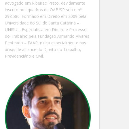
advogado em Ribeirão Preto, devidamente
inscrito nos quadros da OAB/SP sob o nº
298.586. Formado em Direito em 2009 pela
Universidade do Sul de Santa Catarina –
UNISUL, Especialista em Direito e Processo
do Trabalho pela Fundação Armando Alvares
Penteado – FAAP, milita especialmente nas
áreas de alcance do Direito do Trabalho,
Previdenciário e Civil.