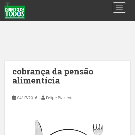
S
TOGGLE
k
i
p
t
o
m
a
i
n
cobrança da pensão
c
alimentícia
o
n
t
04/17/2016
Felipe Piacenti
e
n
t