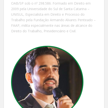
OAB/SP sob o nº 298.586. Formado em Direito em
2009 pela Universidade do Sul de Santa Catarina –
UNISUL, Especialista em Direito e Processo do
Trabalho pela Fundação Armando Alvares Penteado –
FAAP, milita especialmente nas áreas de alcance do
Direito do Trabalho, Previdenciário e Civil.