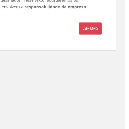
e desafiador. Neste texto, abordaremos os
ue envolvem a
responsabilidade da empresa
.
LEIA MAIS