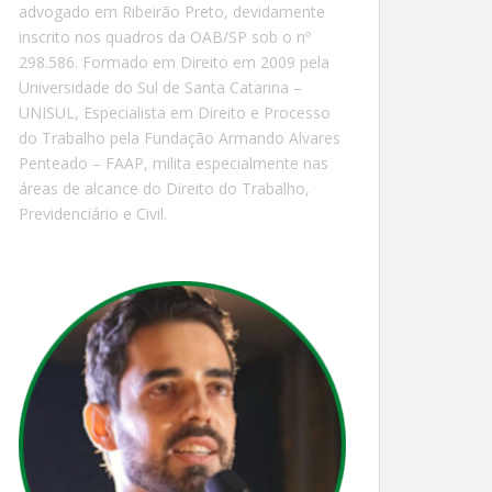
advogado em Ribeirão Preto, devidamente
inscrito nos quadros da OAB/SP sob o nº
298.586. Formado em Direito em 2009 pela
Universidade do Sul de Santa Catarina –
UNISUL, Especialista em Direito e Processo
do Trabalho pela Fundação Armando Alvares
Penteado – FAAP, milita especialmente nas
áreas de alcance do Direito do Trabalho,
Previdenciário e Civil.