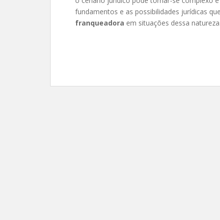
o cenário jurídico pode tornar-se complexo 
fundamentos e as possibilidades jurídicas q
franqueadora
em situações dessa natureza