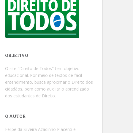
OBJETIVO
O site "Direito de Todos" tem objetivo
educacional. Por meio de textos de fácil
entendimento, busca aproximar o Direito dos
cidadãos, bem como auxiliar o aprendizado
dos estudantes de Direito.
O AUTOR
Felipe da Silveira Azadinho Piacenti é