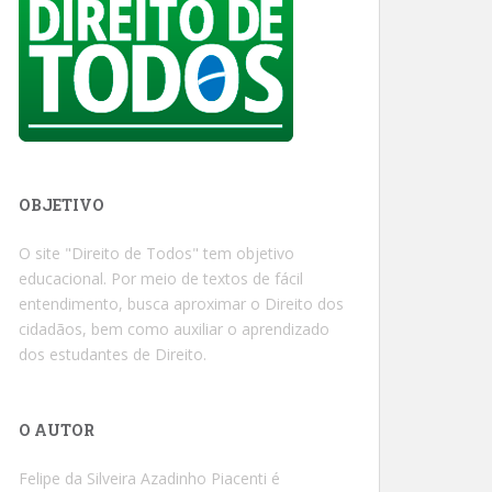
OBJETIVO
O site "Direito de Todos" tem objetivo
educacional. Por meio de textos de fácil
entendimento, busca aproximar o Direito dos
cidadãos, bem como auxiliar o aprendizado
dos estudantes de Direito.
O AUTOR
Felipe da Silveira Azadinho Piacenti é