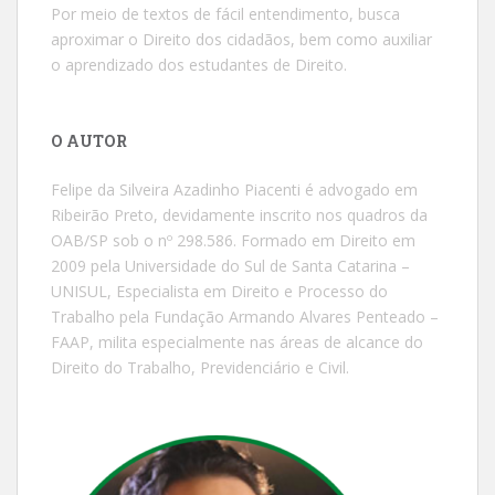
Por meio de textos de fácil entendimento, busca
aproximar o Direito dos cidadãos, bem como auxiliar
o aprendizado dos estudantes de Direito.
O AUTOR
Felipe da Silveira Azadinho Piacenti é advogado em
Ribeirão Preto, devidamente inscrito nos quadros da
OAB/SP sob o nº 298.586. Formado em Direito em
2009 pela Universidade do Sul de Santa Catarina –
UNISUL, Especialista em Direito e Processo do
Trabalho pela Fundação Armando Alvares Penteado –
FAAP, milita especialmente nas áreas de alcance do
Direito do Trabalho, Previdenciário e Civil.