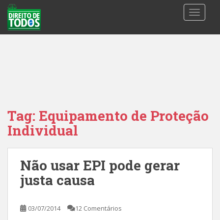
S
TOGGLE
k
i
p
t
o
m
a
i
n
Tag:
Equipamento de Proteção
c
Individual
o
n
t
Não usar EPI pode gerar
e
n
justa causa
t
03/07/2014
12 Comentários