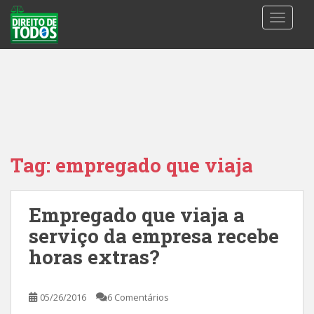
S
TOGGLE
k
i
p
t
o
m
a
i
n
Tag:
empregado que viaja
c
o
n
Empregado que viaja a
t
serviço da empresa recebe
e
n
horas extras?
t
05/26/2016
6 Comentários