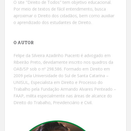
O site "Direito de Todos" tem objetivo educacional.
Por meio de textos de fácil entendimento, busca
aproximar o Direito dos cidadãos, bem como auxiliar
o aprendizado dos estudantes de Direito.
O AUTOR
Felipe da Silveira Azadinho Piacenti é advogado em
Ribeirão Preto, devidamente inscrito nos quadros da
OAB/SP sob o nº 298.586. Formado em Direito em
2009 pela Universidade do Sul de Santa Catarina –
UNISUL, Especialista em Direito e Processo do
Trabalho pela Fundação Armando Alvares Penteado –
FAAP, milita especialmente nas áreas de alcance do
Direito do Trabalho, Previdenciário e Civil.