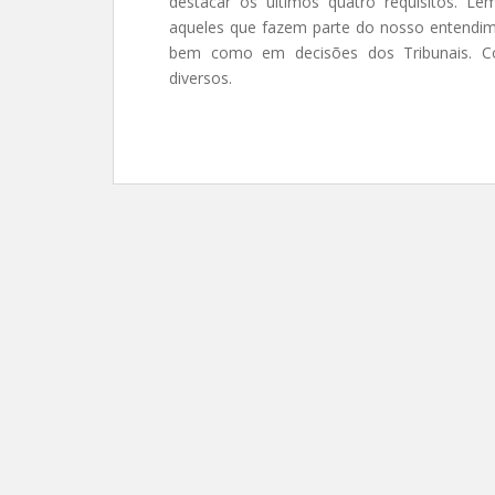
destacar os últimos quatro requisitos. L
aqueles que fazem parte do nosso entendim
bem como em decisões dos Tribunais. Co
diversos.