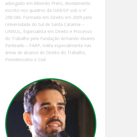
advogado em Ribeirão Preto, devidamente
inscrito nos quadros da OAB/SP sob o nº
298.586. Formado em Direito em 2009 pela
Universidade do Sul de Santa Catarina –
UNISUL, Especialista em Direito e Processo
do Trabalho pela Fundação Armando Alvares
Penteado – FAAP, milita especialmente nas
áreas de alcance do Direito do Trabalho,
Previdenciário e Civil.