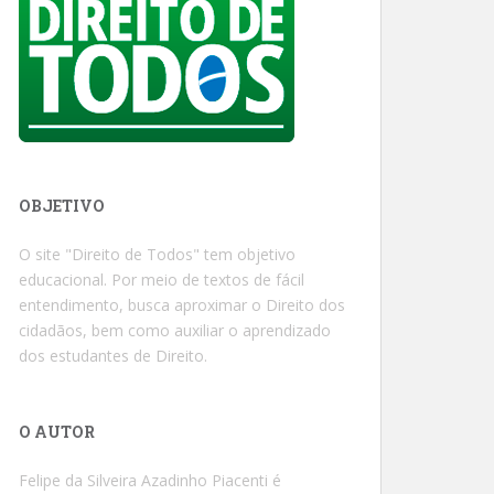
OBJETIVO
O site "Direito de Todos" tem objetivo
educacional. Por meio de textos de fácil
entendimento, busca aproximar o Direito dos
cidadãos, bem como auxiliar o aprendizado
dos estudantes de Direito.
O AUTOR
Felipe da Silveira Azadinho Piacenti é