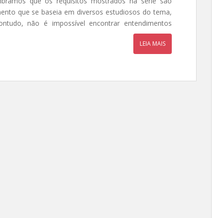
embramos que os requisitos mostrados na série são
ento que se baseia em diversos estudiosos do tema,
ntudo, não é impossível encontrar entendimentos
LEIA MAIS