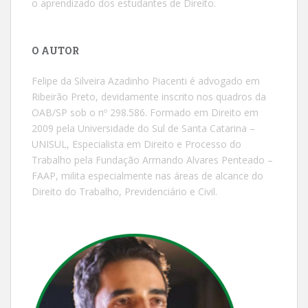
o aprendizado dos estudantes de Direito.
O AUTOR
Felipe da Silveira Azadinho Piacenti é advogado em
Ribeirão Preto, devidamente inscrito nos quadros da
OAB/SP sob o nº 298.586. Formado em Direito em
2009 pela Universidade do Sul de Santa Catarina –
UNISUL, Especialista em Direito e Processo do
Trabalho pela Fundação Armando Alvares Penteado –
FAAP, milita especialmente nas áreas de alcance do
Direito do Trabalho, Previdenciário e Civil.