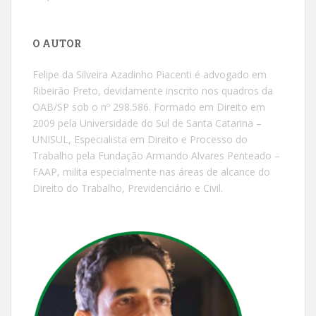
O AUTOR
Felipe da Silveira Azadinho Piacenti é advogado em
Ribeirão Preto, devidamente inscrito nos quadros da
OAB/SP sob o nº 298.586. Formado em Direito em
2009 pela Universidade do Sul de Santa Catarina –
UNISUL, Especialista em Direito e Processo do
Trabalho pela Fundação Armando Alvares Penteado –
FAAP, milita especialmente nas áreas de alcance do
Direito do Trabalho, Previdenciário e Civil.