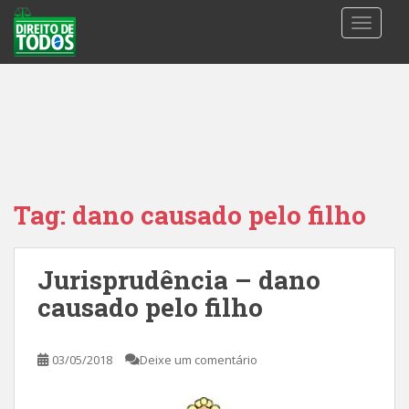
S
TOGGLE
k
i
p
t
o
m
a
i
n
Tag:
dano causado pelo filho
c
o
n
Jurisprudência – dano
t
causado pelo filho
e
n
t
03/05/2018
Deixe um comentário