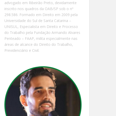
advogado em Ribeirão Preto, devidamente
inscrito nos quadros da OAB/SP sob o nº
298.586. Formado em Direito em 2009 pela
Universidade do Sul de Santa Catarina –
UNISUL, Especialista em Direito e Processo
do Trabalho pela Fundação Armando Alvares
Penteado – FAAP, milita especialmente nas
áreas de alcance do Direito do Trabalho,
Previdenciário e Civil.