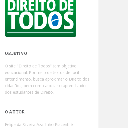
OBJETIVO
O site "Direito de Todos" tem objetivo
educacional. Por meio de textos de fácil
entendimento, busca aproximar o Direito dos
cidadãos, bem como auxiliar o aprendizado
dos estudantes de Direito.
O AUTOR
Felipe da Silveira Azadinho Piacenti é