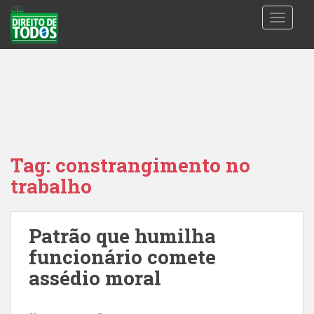
S
TOGGLE
k
i
p
t
o
m
a
i
n
Tag:
constrangimento no
c
trabalho
o
n
t
Patrão que humilha
e
n
funcionário comete
t
assédio moral