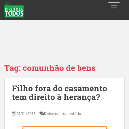
S
TOGGLE
k
i
p
t
o
m
a
i
n
Tag:
comunhão de bens
c
o
n
Filho fora do casamento
t
tem direito à herança?
e
n
t
05/21/2018
Deixe um comentário