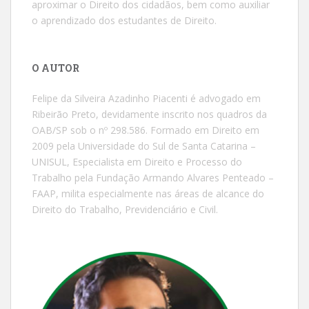
aproximar o Direito dos cidadãos, bem como auxiliar
o aprendizado dos estudantes de Direito.
O AUTOR
Felipe da Silveira Azadinho Piacenti é advogado em
Ribeirão Preto, devidamente inscrito nos quadros da
OAB/SP sob o nº 298.586. Formado em Direito em
2009 pela Universidade do Sul de Santa Catarina –
UNISUL, Especialista em Direito e Processo do
Trabalho pela Fundação Armando Alvares Penteado –
FAAP, milita especialmente nas áreas de alcance do
Direito do Trabalho, Previdenciário e Civil.