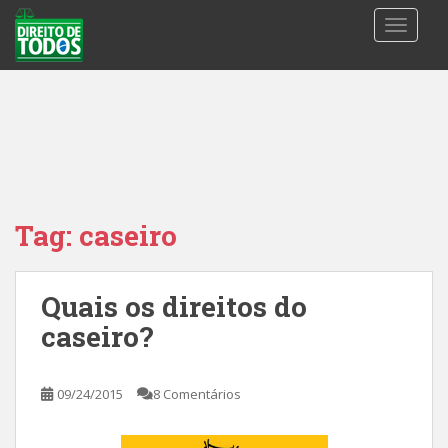
S
TOGGLE
k
i
p
t
o
m
a
i
n
Tag:
caseiro
c
o
n
Quais os direitos do
t
caseiro?
e
n
t
09/24/2015
8 Comentários