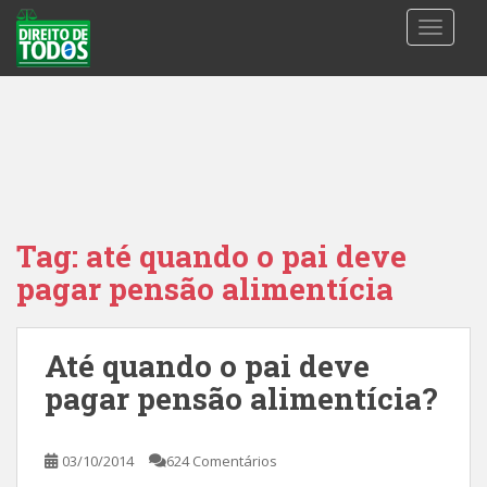
S
TOGGLE
k
i
p
t
o
m
a
i
n
Tag:
até quando o pai deve
c
pagar pensão alimentícia
o
n
t
Até quando o pai deve
e
n
pagar pensão alimentícia?
t
03/10/2014
624 Comentários