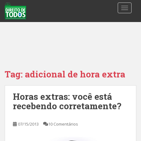
S
TOGGLE
k
i
p
t
o
m
a
i
n
Tag:
adicional de hora extra
c
o
n
Horas extras: você está
t
recebendo corretamente?
e
n
t
07/15/2013
10 Comentários